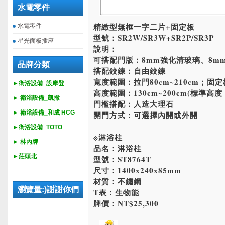
水電零件
精緻型無框一字二片+固定板
水電零件
型號：SR2W/SR3W+SR2P/SR3P
星光面板插座
說明：
可搭配門版：8mm強化清玻璃、8m
品牌分類
搭配鉸鍊：自由鉸鍊
寬度範圍：拉門80cm~210cm；固定板
►衛浴設備_設摩登
高度範圍：130cm~200cm(標準高度：
►
衛浴設備_
凱撒
門檻搭配：人造大理石
►
衛浴設備_
和成 HCG
開門方式：可選擇內開或外開
►
衛浴設備_
TOTO
※淋浴柱
► 林內牌
品名：淋浴柱
►莊頭北
型號：ST8764T
尺寸：1400x240x85mm
材質：不鏽鋼
瀏覽量:)謝謝你們
T表：生物能
牌價：NT$25,300