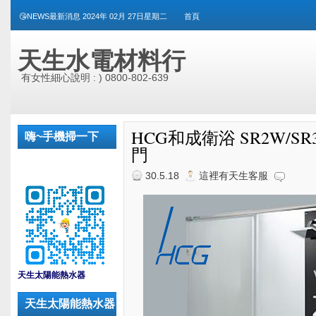
😘NEWS最新消息 2024年 02月 27日星期二
首頁
天生水電材料行
有女性細心說明 : ) 0800-802-639
HCG和成衛浴 SR2W/SR3
嗨~手機掃一下
門
30.5.18
這裡有天生客服
_
天生太陽能熱水器
天生太陽能熱水器