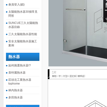
會員登入(鎖)
太陽能熱水器30個常見
問答
SUNCUE三久太陽能熱
水器目錄
三久太陽能熱水器性能
安全太陽能熱水器施工
案例
熱水器
如何挑選熱水器!?
喜特麗熱水器
莊頭北工業熱水器
tophome
林內熱水器
多田熱水器