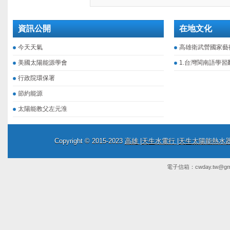
資訊公開
在地文化
今天天氣
高雄衛武營國家藝
美國太陽能源學會
1.台灣閩南語學習
行政院環保署
節約能源
太陽能教父左元淮
Copyright © 2015-2023
高雄 |天生水電行 |天生太陽能熱
電子信箱：
cwday.tw@gm