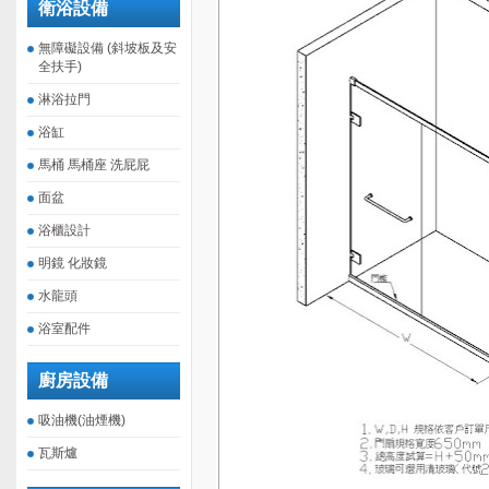
衛浴設備
無障礙設備 (斜坡板及安
全扶手)
淋浴拉門
浴缸
馬桶 馬桶座 洗屁屁
面盆
浴櫃設計
明鏡 化妝鏡
水龍頭
浴室配件
廚房設備
吸油機(油煙機)
瓦斯爐