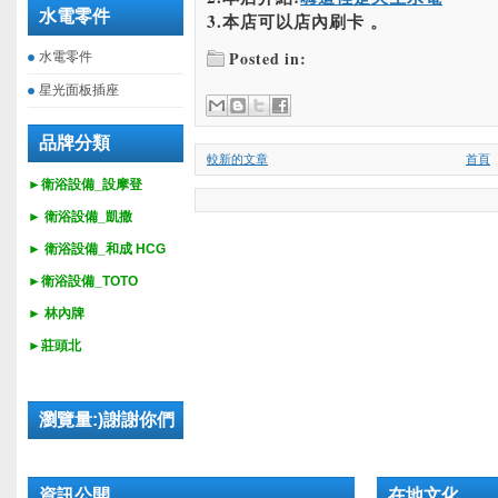
水電零件
3.本店可以店內刷卡 。
Posted in:
水電零件
星光面板插座
品牌分類
較新的文章
首頁
►衛浴設備_設摩登
►
衛浴設備_
凱撒
►
衛浴設備_
和成 HCG
►
衛浴設備_
TOTO
► 林內牌
►莊頭北
瀏覽量:)謝謝你們
資訊公開
在地文化