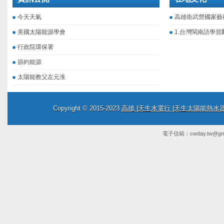
今天天氣
高雄衛武營國家藝
美國太陽能源學會
1.台灣閩南語學習
行政院環保署
節約能源
太陽能教父左元淮
Copyright © 2015-2023
高雄 |天生水電行 |天生太陽能熱
電子信箱：
cwday.tw@gm