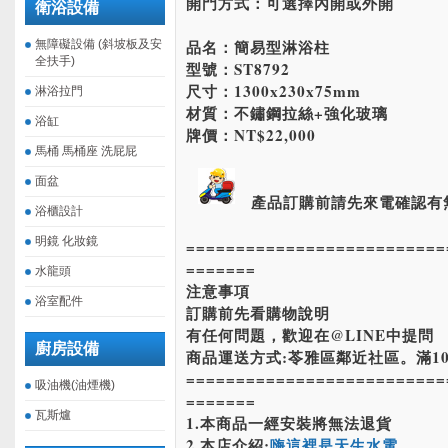
開門方式：可選擇內開或外開
衛浴設備
品名：簡易型淋浴柱
無障礙設備 (斜坡板及安
全扶手)
型號：ST8792
尺寸：1300x230x75mm
淋浴拉門
材質：不鏽鋼拉絲+強化玻璃
浴缸
牌價：NT$22,000
馬桶 馬桶座 洗屁屁
面盆
產品訂購前請先來電確認有
浴櫃設計
明鏡 化妝鏡
==========================
=======
水龍頭
注意事項
浴室配件
訂購前先看購物說明
有任何問題，歡迎在@LINE中提問
廚房設備
商品運送方式:苓雅區鄰近社區。滿10
==========================
吸油機(油煙機)
=======
瓦斯爐
1.本商品一經安裝將無法退貨
2.本店介紹:
嗨這裡是天生水電