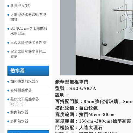
會員登入(鎖)
太陽能熱水器30個常見
問答
SUNCUE三久太陽能熱
水器目錄
三久太陽能熱水器性能
安全太陽能熱水器施工
案例
熱水器
豪華型無框單門
如何挑選熱水器!?
型號：SK2A/SK3A
喜特麗熱水器
說明：
莊頭北工業熱水器
可搭配門版：8mm強化清玻璃、8m
tophome
搭配鉸鍊：自由鉸鍊
林內熱水器
寬度範圍：拉門60cm~80cm
高度範圍：130cm~200cm(標準高度：
多田熱水器
門檻搭配：人造大理石