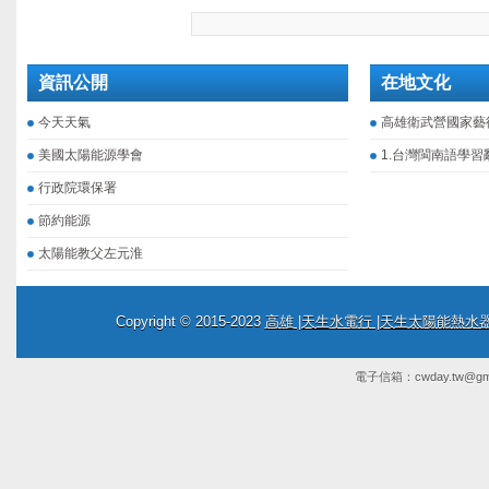
資訊公開
在地文化
今天天氣
高雄衛武營國家藝
美國太陽能源學會
1.台灣閩南語學習
行政院環保署
節約能源
太陽能教父左元淮
Copyright © 2015-2023
高雄 |天生水電行 |天生太陽能熱
電子信箱：
cwday.tw@gm