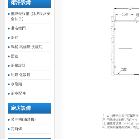
衛浴設備
無障礙設備 (斜坡板及安
全扶手)
淋浴拉門
浴缸
馬桶 馬桶座 洗屁屁
面盆
浴櫃設計
明鏡 化妝鏡
水龍頭
浴室配件
廚房設備
吸油機(油煙機)
瓦斯爐