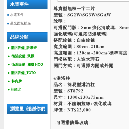
水電零件
尊貴型無框一字二片
型號：SG2W/SG3W/SGAW
水電零件
說明：
星光面板插座
可搭配門版：8mm強化清玻璃、8m
強化玻璃(可選搭防爆玻璃)
品牌分類
搭配鉸鍊：自由鉸鍊
寬度範圍：80cm~210cm
►衛浴設備_設摩登
高度範圍：130cm~200cm(標準高度：
►
衛浴設備_
凱撒
門檻搭配：人造大理石
開門方式：可選擇內開或外開
►
衛浴設備_
和成 HCG
►
衛浴設備_
TOTO
※淋浴柱
► 林內牌
品名：簡易型淋浴柱
►莊頭北
型號：ST8792
尺寸：1300x230x75mm
材質：不鏽鋼拉絲+強化玻璃
瀏覽量:)謝謝你們
牌價：NT$22,000
~可選搭防爆玻璃~