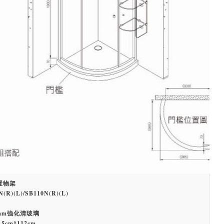
置物架
R)(L)/SB110N(R)(L)
mm強化清玻璃
5cm*112cm