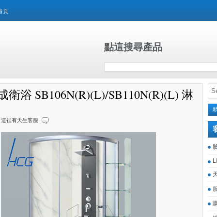
首頁
點這搜尋產品
衛浴 SB106N(R)(L)/SB110N(R)(L) 淋
這裡有天生客服
L