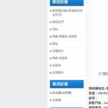
衛浴設備
無障礙設備 (斜坡板及安
全扶手)
淋浴拉門
浴缸
馬桶 馬桶座 洗屁屁
面盆
浴櫃設計
明鏡 化妝鏡
水龍頭
浴室配件
廚房設備
簡框圓弧型+
吸油機(油煙機)
型號：SB106N(
說明：
瓦斯爐
搭配門板：6
標準寬度：96.