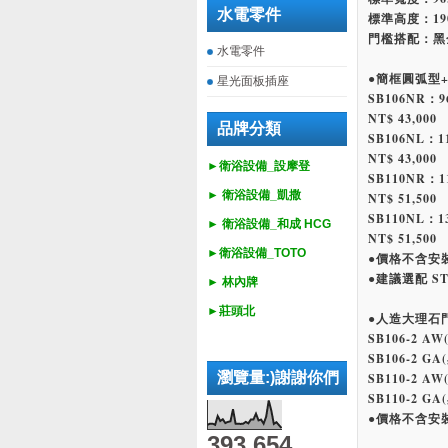
水電零件
標準高度：19
門檻搭配：黑
水電零件
●簡框圓弧型
星光面板插座
SB106NR：9
NT$ 43,000
品牌分類
SB106NL：1
NT$ 43,000
►衛浴設備_設摩登
SB110NR：1
►
衛浴設備_
凱撒
NT$ 51,500
SB110NL：1
►
衛浴設備_
和成 HCG
NT$ 51,500
►
衛浴設備_
TOTO
●價格不含安
●建議選配 ST8
► 林內牌
►莊頭北
●人造大理石
SB106-2 AW
SB106-2 GA
瀏覽量:)謝謝你們
SB110-2 AW
SB110-2 GA
●價格不含安
393,654