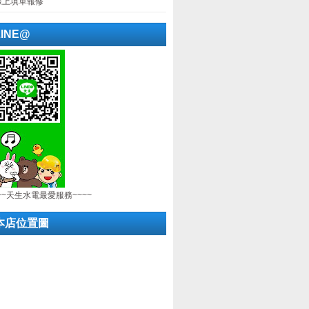
線上填單報修
LINE@
~~天生水電最愛服務~~~~
本店位置圖