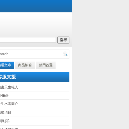
精選文章
商品櫥窗
熱門首選
客服支援
臉書天生職人
INE@
天生水電簡介
服務項目
購買須知