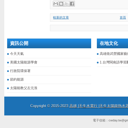
較新的文章
首頁
資訊公開
在地文化
今天天氣
高雄衛武營國家藝
美國太陽能源學會
1.台灣閩南語學習
行政院環保署
節約能源
太陽能教父左元淮
Copyright © 2015-2023
高雄 |天生水電行 |天生太陽能熱
電子信箱：
cwday.tw@gm