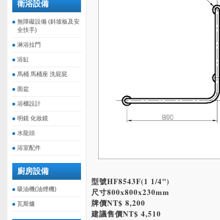
衛浴設備
無障礙設備 (斜坡板及安
全扶手)
淋浴拉門
浴缸
馬桶 馬桶座 洗屁屁
面盆
浴櫃設計
明鏡 化妝鏡
水龍頭
浴室配件
廚房設備
型號HF8543F(1 1/4")
吸油機(油煙機)
尺寸800x800x230mm
牌價NT$ 8,200
瓦斯爐
建議售價NT$ 4,510