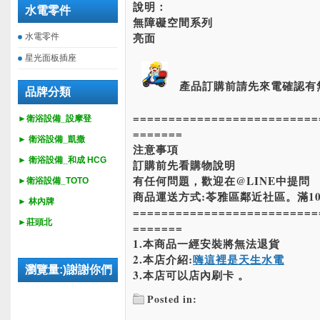
說明：
水電零件
無障礙空間系列
亮面
水電零件
星光面板插座
產品訂購前請先來電確認有
品牌分類
==========================
►衛浴設備_設摩登
=======
►
衛浴設備_
凱撒
注意事項
►
衛浴設備_
和成 HCG
訂購前先看購物說明
有任何問題，歡迎在@LINE中提問
►
衛浴設備_
TOTO
商品運送方式:苓雅區鄰近社區。滿10
► 林內牌
==========================
►莊頭北
=======
1.本商品一經安裝將無法退貨
2.本店介紹:
嗨這裡是天生水電
瀏覽量:)謝謝你們
3.本店可以店內刷卡 。
Posted in: