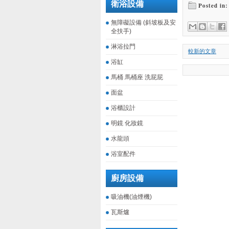
衛浴設備
Posted in:
無障礙設備 (斜坡板及安
全扶手)
淋浴拉門
較新的文章
浴缸
馬桶 馬桶座 洗屁屁
面盆
浴櫃設計
明鏡 化妝鏡
水龍頭
浴室配件
廚房設備
吸油機(油煙機)
瓦斯爐