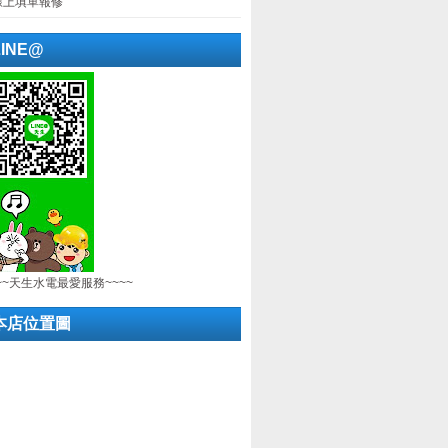
線上填單報修
LINE@
~~天生水電最愛服務~~~~
本店位置圖