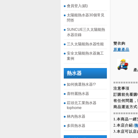
會員登入(鎖)
太陽能熱水器30個常見
問答
SUNCUE三久太陽能熱
水器目錄
雙衣鉤
三久太陽能熱水器性能
原廠產品
安全太陽能熱水器施工
案例
產
熱水器
==========
如何挑選熱水器!?
注意事項
喜特麗熱水器
訂購前先看購
有任何問題，
莊頭北工業熱水器
商品運送方式
tophome
==========
林內熱水器
1.本商品一
2.本店介紹:
多田熱水器
3.本店可以店