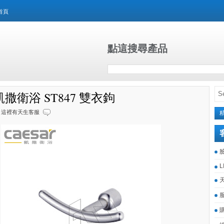
首頁
點這搜尋產品
r凱撒衛浴 ST847 雙衣鉤
這裡有天生客服
L