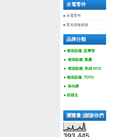
水電零件
水電零件
星光面板插座
品牌分類
►衛浴設備_設摩登
►
衛浴設備_
凱撒
►
衛浴設備_
和成 HCG
►
衛浴設備_
TOTO
► 林內牌
►莊頭北
瀏覽量:)謝謝你們
393,445