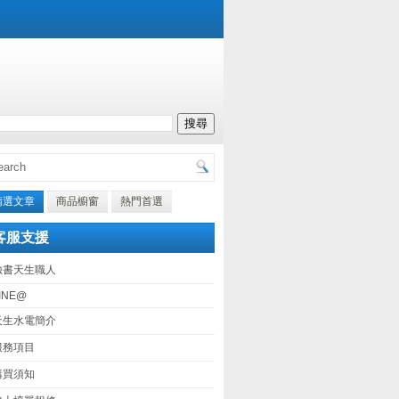
精選文章
商品櫥窗
熱門首選
客服支援
臉書天生職人
INE@
天生水電簡介
服務項目
購買須知