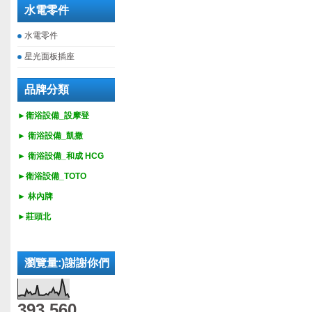
水電零件
水電零件
星光面板插座
品牌分類
►衛浴設備_設摩登
►
衛浴設備_
凱撒
►
衛浴設備_
和成 HCG
►
衛浴設備_
TOTO
► 林內牌
►莊頭北
瀏覽量:)謝謝你們
393,560