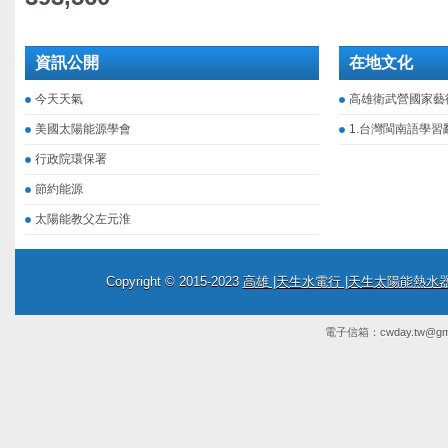
資訊公開
在地文化
今天天氣
高雄衛武營國家藝
美國太陽能源學會
1.台灣閩南語學習
行政院環保署
節約能源
太陽能教父左元淮
Copyright © 2015-2023
高雄 |天生水電行 |天生太陽能熱
電子信箱：
cwday.tw@gm