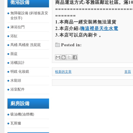
商品運送方式:苓雅區鄰近社區。滿10
衛浴設備
==========================
無障礙設備 (斜坡板及安
=======
全扶手)
1.本商品一經安裝將無法退貨
淋浴拉門
2.本店介紹:
嗨這裡是天生水電
3.本店可以店內刷卡 。
浴缸
Posted in:
馬桶 馬桶座 洗屁屁
面盆
浴櫃設計
明鏡 化妝鏡
較新的文章
首頁
水龍頭
浴室配件
廚房設備
吸油機(油煙機)
瓦斯爐