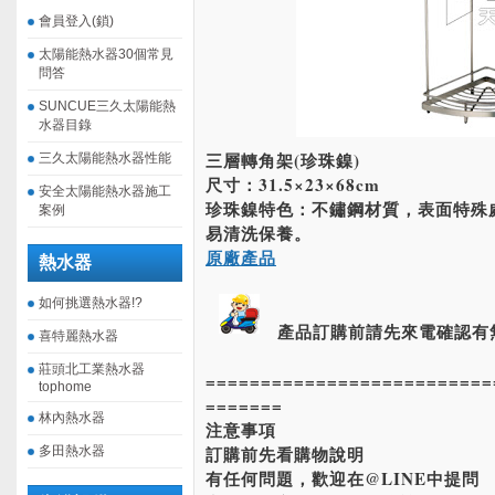
會員登入(鎖)
太陽能熱水器30個常見
問答
SUNCUE三久太陽能熱
水器目錄
三層轉角架(珍珠鎳)
三久太陽能熱水器性能
尺寸：31.5×23×68cm
安全太陽能熱水器施工
珍珠鎳特色：不鏽鋼材質，表面特殊
案例
易清洗保養。
原廠產品
熱水器
如何挑選熱水器!?
產品訂購前請先來電確認有
喜特麗熱水器
莊頭北工業熱水器
==========================
tophome
=======
林內熱水器
注意事項
訂購前先看購物說明
多田熱水器
有任何問題，歡迎在@LINE中提問