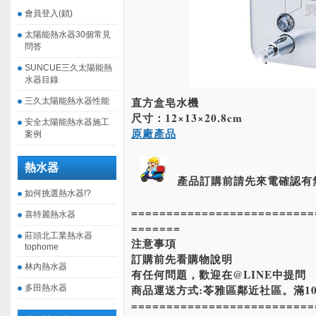
會員登入(鎖)
太陽能熱水器30個常見
問答
SUNCUE三久太陽能熱
水器目錄
直方盒皂水機
三久太陽能熱水器性能
尺寸：12×13×20.8cm
安全太陽能熱水器施工
原廠產品
案例
熱水器
產品訂購前請先來電確認有
如何挑選熱水器!?
==========================
喜特麗熱水器
=======
莊頭北工業熱水器
注意事項
tophome
訂購前先看購物說明
林內熱水器
有任何問題，歡迎在@LINE中提問
商品運送方式:苓雅區鄰近社區。滿10
多田熱水器
==========================