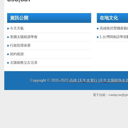
資訊公開
在地文化
今天天氣
高雄衛武營國家藝
美國太陽能源學會
1.台灣閩南語學習
行政院環保署
節約能源
太陽能教父左元淮
Copyright © 2015-2023
高雄 |天生水電行 |天生太陽能熱
電子信箱：
cwday.tw@gm