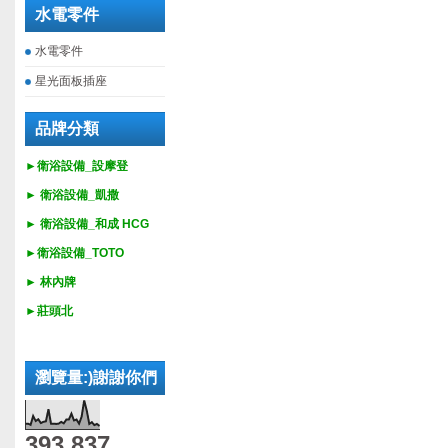
水電零件
水電零件
星光面板插座
品牌分類
►衛浴設備_設摩登
►
衛浴設備_
凱撒
►
衛浴設備_
和成 HCG
►
衛浴設備_
TOTO
► 林內牌
►莊頭北
瀏覽量:)謝謝你們
393,837