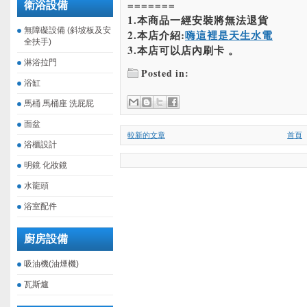
=======
衛浴設備
1.本商品一經安裝將無法退貨
無障礙設備 (斜坡板及安
2.本店介紹:
嗨這裡是天生水電
全扶手)
3.本店可以店內刷卡 。
淋浴拉門
Posted in:
浴缸
馬桶 馬桶座 洗屁屁
面盆
較新的文章
首頁
浴櫃設計
明鏡 化妝鏡
水龍頭
浴室配件
廚房設備
吸油機(油煙機)
瓦斯爐