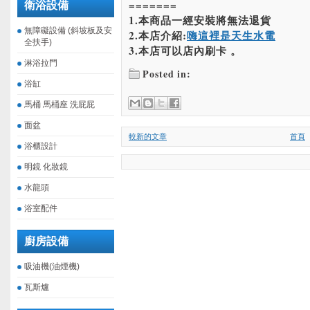
=======
衛浴設備
1.本商品一經安裝將無法退貨
無障礙設備 (斜坡板及安
2.本店介紹:
嗨這裡是天生水電
全扶手)
3.本店可以店內刷卡 。
淋浴拉門
Posted in:
浴缸
馬桶 馬桶座 洗屁屁
面盆
較新的文章
首頁
浴櫃設計
明鏡 化妝鏡
水龍頭
浴室配件
廚房設備
吸油機(油煙機)
瓦斯爐