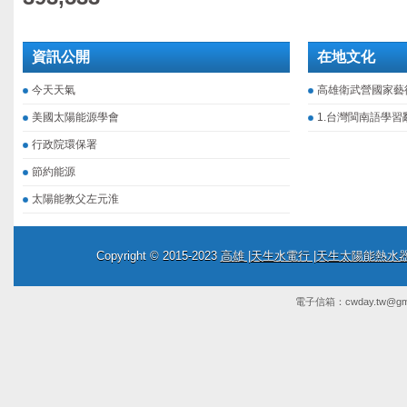
資訊公開
在地文化
今天天氣
高雄衛武營國家藝
美國太陽能源學會
1.台灣閩南語學習
行政院環保署
節約能源
太陽能教父左元淮
Copyright © 2015-2023
高雄 |天生水電行 |天生太陽能熱
電子信箱：
cwday.tw@gm