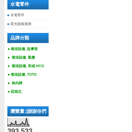
水電零件
水電零件
星光面板插座
品牌分類
►衛浴設備_設摩登
►
衛浴設備_
凱撒
►
衛浴設備_
和成 HCG
►
衛浴設備_
TOTO
► 林內牌
►莊頭北
瀏覽量:)謝謝你們
393,533