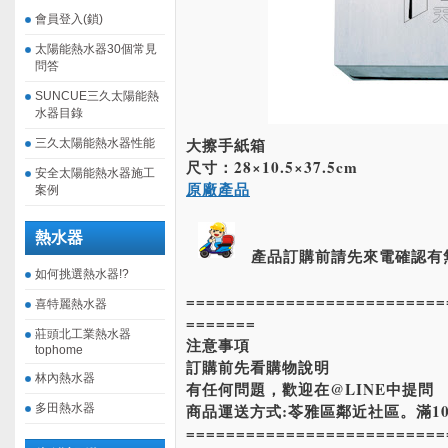
會員登入(鎖)
太陽能熱水器30個常見
問答
SUNCUE三久太陽能熱
水器目錄
大擦手紙箱
三久太陽能熱水器性能
尺寸：28×10.5×37.5cm
安全太陽能熱水器施工
原廠產品
案例
熱水器
產品訂購前請先來電確認有
如何挑選熱水器!?
==========================
喜特麗熱水器
=======
莊頭北工業熱水器
注意事項
tophome
訂購前先看購物說明
林內熱水器
有任何問題，歡迎在@LINE中提問
商品運送方式:苓雅區鄰近社區。滿10
多田熱水器
==========================