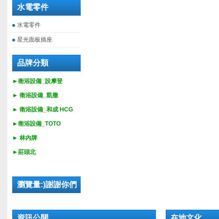
水電零件
水電零件
星光面板插座
品牌分類
►衛浴設備_設摩登
►
衛浴設備_
凱撒
►
衛浴設備_
和成 HCG
►
衛浴設備_
TOTO
► 林內牌
►莊頭北
瀏覽量:)謝謝你們
資訊公開
在地文化