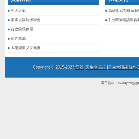
今天天氣
高雄衛武營國家藝
美國太陽能源學會
1.台灣閩南語學習
行政院環保署
節約能源
太陽能教父左元淮
Copyright © 2015-2023
高雄 |天生水電行 |天生太陽能熱
電子信箱：
cwday.tw@gm