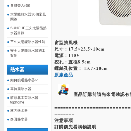
會員登入(鎖)
太陽能熱水器30個常見
問答
SUNCUE三久太陽能熱
水器目錄
窗型抽風機
三久太陽能熱水器性能
尺寸：17.5×23.5×10cm
安全太陽能熱水器施工
電源：110V
案例
挖孔：直徑8.5cm
螺絲孔位置： 13.7×20cm
熱水器
原廠產品
如何挑選熱水器!?
喜特麗熱水器
產品訂購前請先來電確認有
莊頭北工業熱水器
tophome
==========================
林內熱水器
=======
注意事項
多田熱水器
訂購前先看購物說明