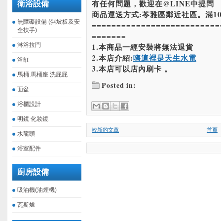
有任何問題，歡迎在@LINE中提問
衛浴設備
商品運送方式:苓雅區鄰近社區。滿10
無障礙設備 (斜坡板及安
==========================
全扶手)
=======
淋浴拉門
1.本商品一經安裝將無法退貨
2.本店介紹:
嗨這裡是天生水電
浴缸
3.本店可以店內刷卡 。
馬桶 馬桶座 洗屁屁
Posted in:
面盆
浴櫃設計
明鏡 化妝鏡
較新的文章
首頁
水龍頭
浴室配件
廚房設備
吸油機(油煙機)
瓦斯爐