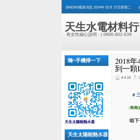
😘NEWS最新消息 2024年 02月 27日星期二
天生水電材料行
有女性細心說明 : ) 0800-802-639
2018
嗨~手機掃一下
到一顆L
4.4.18
＃
(剛剛
_
咱下
天生太陽能熱水器
天生太陽能熱水器