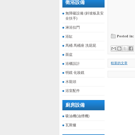
衛浴設備
無障礙設備 (斜坡板及安
全扶手)
淋浴拉門
Posted in
浴缸
馬桶 馬桶座 洗屁屁
面盆
較新的文章
浴櫃設計
明鏡 化妝鏡
水龍頭
浴室配件
廚房設備
吸油機(油煙機)
瓦斯爐