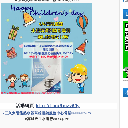
~~
活動網頁:
http://t.cn/Rmzv60y
#
三久太陽能熱水器高雄經銷服務中心電話0800802639
#高雄天生水電行cwday.tw