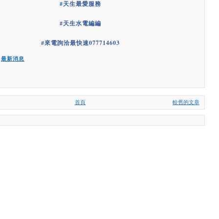
#
天生最愛服務
#
天生水電編編
#
來電詢洽最快速077714603
:
最新消息
首頁
較舊的文章