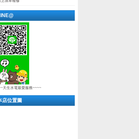
線上填單報修
LINE@
~~天生水電最愛服務~~~~
本店位置圖