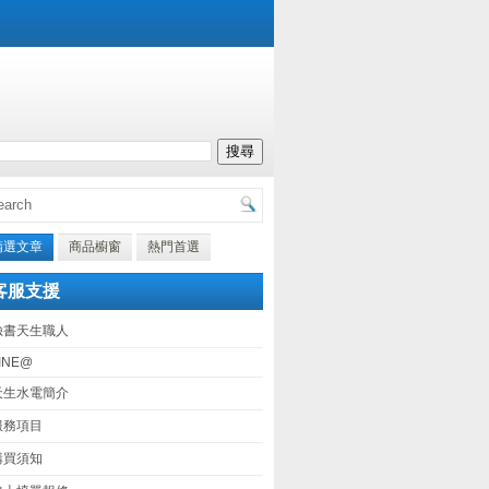
精選文章
商品櫥窗
熱門首選
客服支援
臉書天生職人
INE@
天生水電簡介
服務項目
購買須知