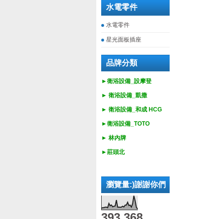
水電零件
水電零件
星光面板插座
品牌分類
►衛浴設備_設摩登
►
衛浴設備_
凱撒
►
衛浴設備_
和成 HCG
►
衛浴設備_
TOTO
► 林內牌
►莊頭北
瀏覽量:)謝謝你們
393,368