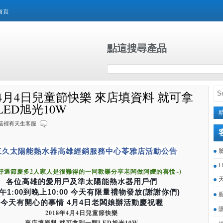
首頁
點這搜尋產品
年4月4日兒童節快樂 來店填資料 就可拿
ED旭光10W
這裡有天生客服
三久太陽能熱水器高雄經銷服務中心苓雅店活動公告
L
好遇節慶多2人家人是很難得的一同歡樂分享老闆做阿嬤的喜悅~)
各位高雄的愛用戶及準太陽能熱水器用戶們
午1:00到晚上10:00 今天有限量禮物發放(謝謝你們)
今天有開心的事情 4月4日老闆娘辦活動慶祝喔
2018年4月4日兒童節快樂
來店填資料 就可拿到一顆LED旭光10W