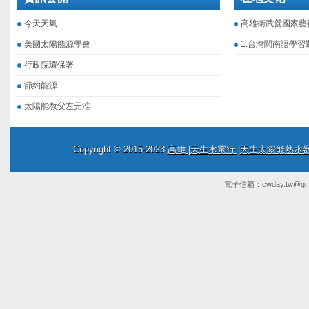
今天天氣
高雄衛武營國家藝
美國太陽能源學會
1.台灣閩南語學習
行政院環保署
節約能源
太陽能教父左元淮
Copyright © 2015-2023
高雄 |天生水電行 |天生太陽能熱
電子信箱：
cwday.tw@gm