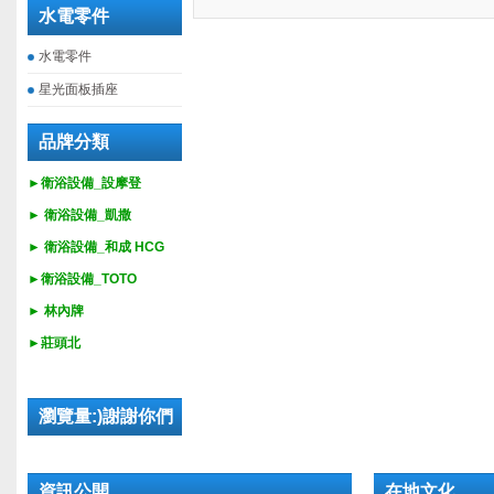
水電零件
水電零件
星光面板插座
品牌分類
►衛浴設備_設摩登
►
衛浴設備_
凱撒
►
衛浴設備_
和成 HCG
►
衛浴設備_
TOTO
► 林內牌
►莊頭北
瀏覽量:)謝謝你們
資訊公開
在地文化