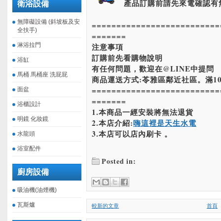
產品訂購前請先來電確認有
衛浴設備
無障礙設備 (斜坡板及安
==========================
全扶手)
=======
淋浴拉門
注意事項
訂購前先看購物說明
浴缸
有任何問題，歡迎在@LINE中提問
馬桶 馬桶座 洗屁屁
商品運送方式:苓雅區鄰近社區。滿10
==========================
面盆
=======
浴櫃設計
1.本商品一經安裝將無法退貨
明鏡 化妝鏡
2.本店介紹:
嗨這裡是天生水電
3.本店可以店內刷卡 。
水龍頭
浴室配件
Posted in:
廚房設備
吸油機(油煙機)
瓦斯爐
較新的文章
首頁