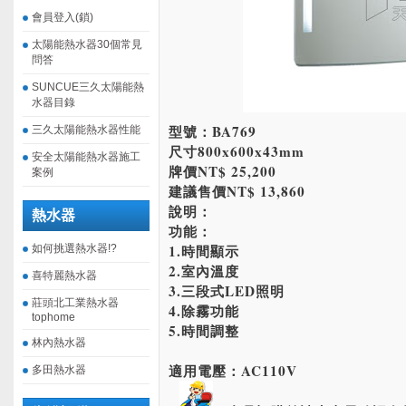
會員登入(鎖)
太陽能熱水器30個常見
問答
SUNCUE三久太陽能熱
水器目錄
型號：BA769
三久太陽能熱水器性能
尺寸800x600x43mm
安全太陽能熱水器施工
牌價NT$ 25,200
案例
建議售價NT$ 13,860
說明：
熱水器
功能：
1.時間顯示
如何挑選熱水器!?
2.室內溫度
喜特麗熱水器
3.三段式LED照明
莊頭北工業熱水器
4.除霧功能
tophome
5.時間調整
林內熱水器
適用電壓：AC110V
多田熱水器