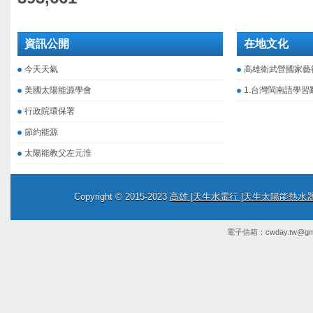
資訊公開
在地文化
今天天氣
高雄衛武營國家藝
美國太陽能源學會
1.台灣閩南語學習
行政院環保署
節約能源
太陽能教父左元淮
Copyright © 2015-2023
高雄 |天生水電行 |天生太陽能熱
電子信箱：
cwday.tw@gm