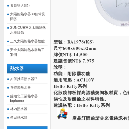
會員登入(鎖)
太陽能熱水器30個常見
問答
SUNCUE三久太陽能熱
水器目錄
型號：BA1978(KS)
三久太陽能熱水器性能
尺寸600x600x32mm
安全太陽能熱水器施工
牌價NT$ 14,500
案例
建議售價NT$ 7,975
說明：
熱水器
功能：附除霧功能
適用電壓：AC110V
如何挑選熱水器!?
Hello Kitty系列
喜特麗熱水器
化妝鏡飾板採高溫釉燒陶板材質，色
莊頭北工業熱水器
候性及耐酸鹼之材料特性。
tophome
建議搭配：Hello Kitty系列
林內熱水器
產品訂購前請先來電確認有
多田熱水器