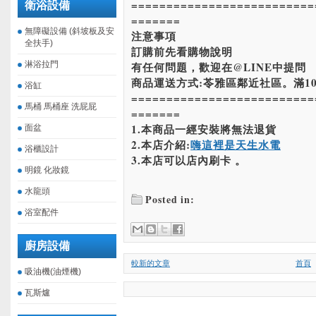
==========================
衛浴設備
=======
無障礙設備 (斜坡板及安
注意事項
全扶手)
訂購前先看購物說明
淋浴拉門
有任何問題，歡迎在@LINE中提問
商品運送方式:苓雅區鄰近社區。滿10
浴缸
==========================
馬桶 馬桶座 洗屁屁
=======
1.本商品一經安裝將無法退貨
面盆
2.本店介紹:
嗨這裡是天生水電
浴櫃設計
3.本店可以店內刷卡 。
明鏡 化妝鏡
水龍頭
Posted in:
浴室配件
廚房設備
較新的文章
首頁
吸油機(油煙機)
瓦斯爐