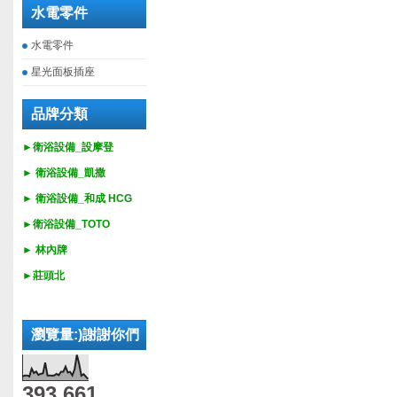
水電零件
水電零件
星光面板插座
品牌分類
►衛浴設備_設摩登
►
衛浴設備_
凱撒
►
衛浴設備_
和成 HCG
►
衛浴設備_
TOTO
► 林內牌
►莊頭北
瀏覽量:)謝謝你們
393,661