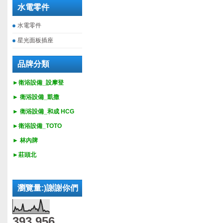
水電零件
水電零件
星光面板插座
品牌分類
►衛浴設備_設摩登
►
衛浴設備_
凱撒
►
衛浴設備_
和成 HCG
►
衛浴設備_
TOTO
► 林內牌
►莊頭北
瀏覽量:)謝謝你們
393,956