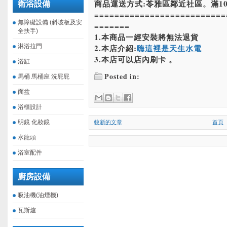
商品運送方式:苓雅區鄰近社區。滿10
衛浴設備
==========================
無障礙設備 (斜坡板及安
=======
全扶手)
1.本商品一經安裝將無法退貨
淋浴拉門
2.本店介紹:
嗨這裡是天生水電
3.本店可以店內刷卡 。
浴缸
Posted in:
馬桶 馬桶座 洗屁屁
面盆
浴櫃設計
明鏡 化妝鏡
較新的文章
首頁
水龍頭
浴室配件
廚房設備
吸油機(油煙機)
瓦斯爐