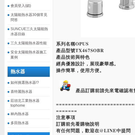
會員登入(鎖)
太陽能熱水器30個常見
問答
SUNCUE三久太陽能熱
水器目錄
系列名稱OPUS
三久太陽能熱水器性能
產品型號TX467SOBR
安全太陽能熱水器施工
產品技術與特色
案例
經典優雅設計，展現豪華感。
操作簡單，使用方便。
熱水器
如何挑選熱水器!?
產品訂購前請先來電確認有
喜特麗熱水器
莊頭北工業熱水器
==========================
tophome
=======
林內熱水器
注意事項
訂購前先看購物說明
多田熱水器
有任何問題，歡迎在@LINE中提問