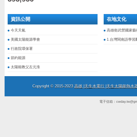
資訊公開
在地文化
今天天氣
高雄衛武營國家藝
美國太陽能源學會
1.台灣閩南語學習
行政院環保署
節約能源
太陽能教父左元淮
Copyright © 2015-2023
高雄 |天生水電行 |天生太陽能熱
電子信箱：
cwday.tw@gm