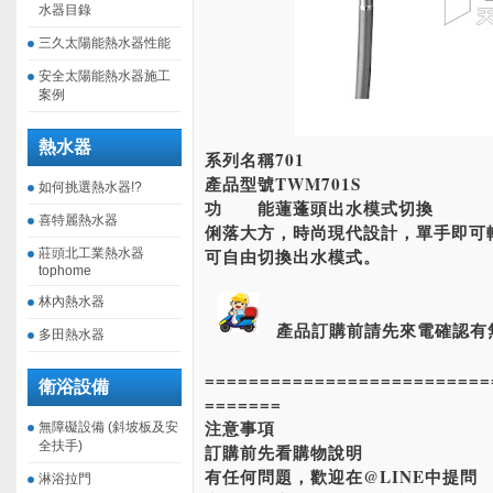
水器目錄
三久太陽能熱水器性能
安全太陽能熱水器施工
案例
熱水器
系列名稱701
產品型號TWM701S
如何挑選熱水器!?
功 能蓮蓬頭出水模式切換
喜特麗熱水器
俐落大方，時尚現代設計，單手即可
可自由切換出水模式。
莊頭北工業熱水器
tophome
林內熱水器
產品訂購前請先來電確認有
多田熱水器
==========================
衛浴設備
=======
注意事項
無障礙設備 (斜坡板及安
全扶手)
訂購前先看購物說明
有任何問題，歡迎在@LINE中提問
淋浴拉門