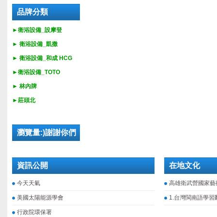
品牌分類
►衛浴設備_設摩登
►
衛浴設備_
凱撒
►
衛浴設備_
和成 HCG
►
衛浴設備_
TOTO
► 林內牌
►莊頭北
瀏覽量:)謝謝你們
資訊公開
在地文化
今天天氣
高雄衛武營國家藝
美國太陽能源學會
1.台灣閩南語學習
行政院環保署