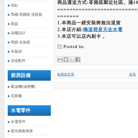
商品運送方式:苓雅區鄰近社區。滿10
浴缸
==========================
馬桶 馬桶座 洗屁屁
=======
1.本商品一經安裝將無法退貨
面盆
2.本店介紹:
嗨這裡是天生水電
浴櫃設計
3.本店可以店內刷卡 。
明鏡 化妝鏡
Posted in:
水龍頭
浴室配件
較新的文章
首頁
廚房設備
吸油機(油煙機)
瓦斯爐
水電零件
水電零件
星光面板插座