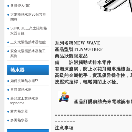
會員登入(鎖)
太陽能熱水器30個常見
問答
SUNCUE三久太陽能熱
水器目錄
系列名稱NEW WAVE
三久太陽能熱水器性能
產品型號TLNW31BEF
安全太陽能熱水器施工
商品狀態限定品
案例
備 註附觸動式排水零件
有泡沫濾網，防止水花飛濺淋濕檯面
熱水器
高級的金屬把手，實現優雅操作性，
按壓式拉桿，輕鬆開閉止水栓。
如何挑選熱水器!?
喜特麗熱水器
莊頭北工業熱水器
產品訂購前請先來電確認有
tophome
林內熱水器
==========================
=======
多田熱水器
注意事項