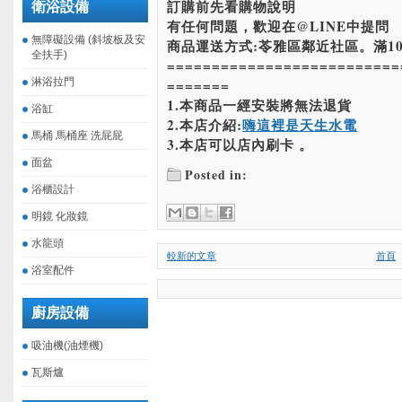
訂購前先看購物說明
衛浴設備
有任何問題，歡迎在@LINE中提問
無障礙設備 (斜坡板及安
商品運送方式:苓雅區鄰近社區。滿10
全扶手)
==========================
淋浴拉門
=======
1.本商品一經安裝將無法退貨
浴缸
2.本店介紹:
嗨這裡是天生水電
馬桶 馬桶座 洗屁屁
3.本店可以店內刷卡 。
面盆
Posted in:
浴櫃設計
明鏡 化妝鏡
水龍頭
較新的文章
首頁
浴室配件
廚房設備
吸油機(油煙機)
瓦斯爐