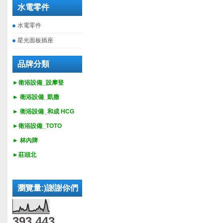
水電零件
水電零件
星光面板插座
品牌分類
►衛浴設備_設摩登
►
衛浴設備_
凱撒
►
衛浴設備_
和成 HCG
►
衛浴設備_
TOTO
► 林內牌
►莊頭北
瀏覽量:)謝謝你們
393,443