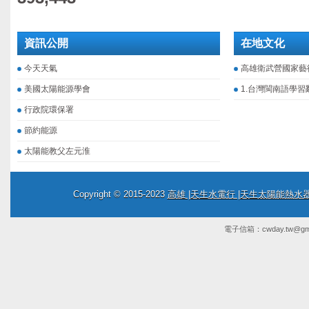
資訊公開
在地文化
今天天氣
高雄衛武營國家藝
美國太陽能源學會
1.台灣閩南語學習
行政院環保署
節約能源
太陽能教父左元淮
Copyright © 2015-2023
高雄 |天生水電行 |天生太陽能熱
電子信箱：
cwday.tw@gm