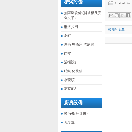
衛浴設備
Posted in:
無障礙設備 (斜坡板及安
全扶手)
淋浴拉門
較新的文章
浴缸
馬桶 馬桶座 洗屁屁
面盆
浴櫃設計
明鏡 化妝鏡
水龍頭
浴室配件
廚房設備
吸油機(油煙機)
瓦斯爐