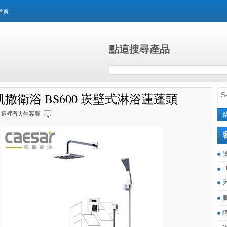
首頁
點這搜尋產品
ar凱撒衛浴 BS600 崁壁式淋浴蓮蓬頭
這裡有天生客服
L