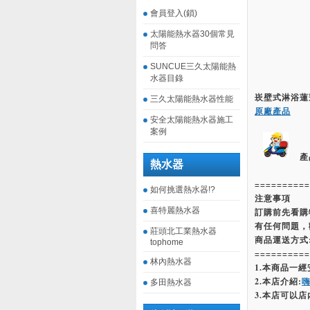
會員登入(鎖)
太陽能熱水器30個常見
問答
SUNCUE三久太陽能熱
水器目錄
崁壁式淋浴蓮
三久太陽能熱水器性能
原廠產品
安全太陽能熱水器施工
案例
產
熱水器
==========
如何挑選熱水器!?
注意事項
喜特麗熱水器
訂購前先看購
有任何問題，
莊頭北工業熱水器
商品運送方式
tophome
==========
林內熱水器
1.本商品一
2.本店介紹:
多田熱水器
3.本店可以店