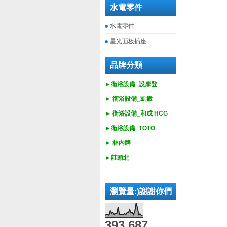
水電零件
水電零件
星光面板插座
品牌分類
►衛浴設備_設摩登
►
衛浴設備_
凱撒
►
衛浴設備_
和成 HCG
►
衛浴設備_
TOTO
► 林內牌
►莊頭北
瀏覽量:)謝謝你們
393,687