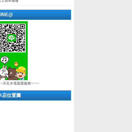
線上填單報修
LINE@
~~天生水電最愛服務~~~~
本店位置圖