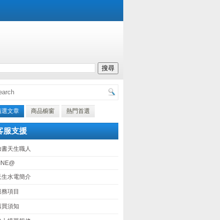
精選文章
商品櫥窗
熱門首選
客服支援
臉書天生職人
INE@
天生水電簡介
服務項目
購買須知