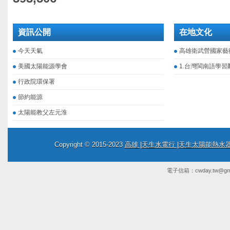
資訊公開
在地文化
今天天氣
高雄衛武營國家藝
美國太陽能源學會
1.台灣閩南語學習
行政院環保署
節約能源
太陽能教父左元淮
Copyright © 2015-2023
高雄 |天生水電行 |天生太陽能熱
電子信箱：
cwday.tw@gm