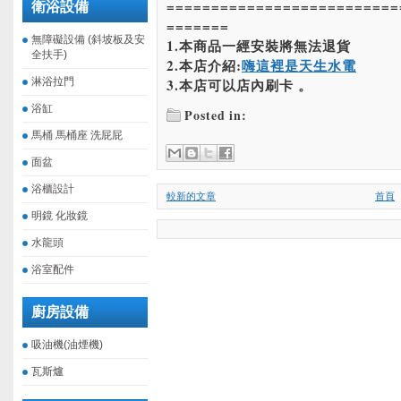
==========================
衛浴設備
=======
無障礙設備 (斜坡板及安
1.本商品一經安裝將無法退貨
全扶手)
2.本店介紹:
嗨這裡是天生水電
淋浴拉門
3.本店可以店內刷卡 。
浴缸
Posted in:
馬桶 馬桶座 洗屁屁
面盆
浴櫃設計
較新的文章
首頁
明鏡 化妝鏡
水龍頭
浴室配件
廚房設備
吸油機(油煙機)
瓦斯爐