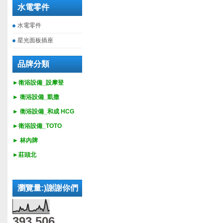
水電零件
水電零件
星光面板插座
品牌分類
►衛浴設備_設摩登
►
衛浴設備_
凱撒
►
衛浴設備_
和成 HCG
►
衛浴設備_
TOTO
► 林內牌
►莊頭北
瀏覽量:)謝謝你們
393,506