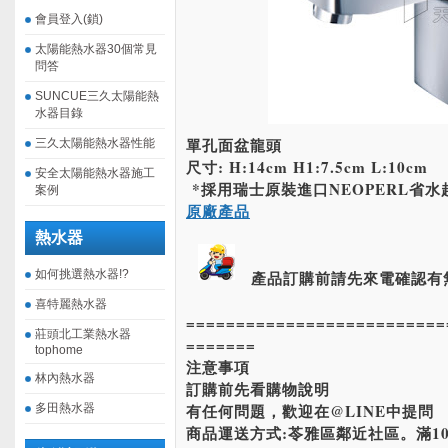
會員登入(鎖)
太陽能熱水器30個常見
問答
SUNCUE三久太陽能熱
水器目錄
單孔面盆龍頭
三久太陽能熱水器性能
尺寸: H:14cm H1:7.5cm L:10cm
安全太陽能熱水器施工
*採用瑞士原裝進口NEOPERL省水
案例
原廠產品
熱水器
如何挑選熱水器!?
產品訂購前請先來電確認有
喜特麗熱水器
==========================
莊頭北工業熱水器
=======
tophome
注意事項
林內熱水器
訂購前先看購物說明
有任何問題，歡迎在@LINE中提問
多田熱水器
商品運送方式:苓雅區鄰近社區。滿10