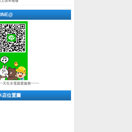
線上填單報修
LINE@
~~天生水電最愛服務~~~~
本店位置圖