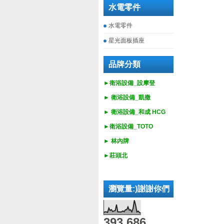
水電零件
水電零件
星光面板插座
品牌分類
►衛浴設備_設摩登
►
衛浴設備_
凱撒
►
衛浴設備_
和成 HCG
►
衛浴設備_
TOTO
► 林內牌
►莊頭北
瀏覽量:)謝謝你們
393,686