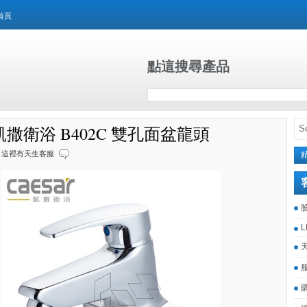
首頁
點這搜尋產品
ar凱撒衛浴 B402C 雙孔面盆龍頭
這裡有天生客服
L