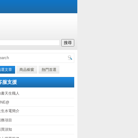
精選文章
商品櫥窗
熱門首選
客服支援
臉書天生職人
INE@
天生水電簡介
服務項目
購買須知