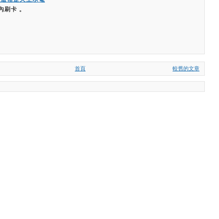
內刷卡 。
首頁
較舊的文章