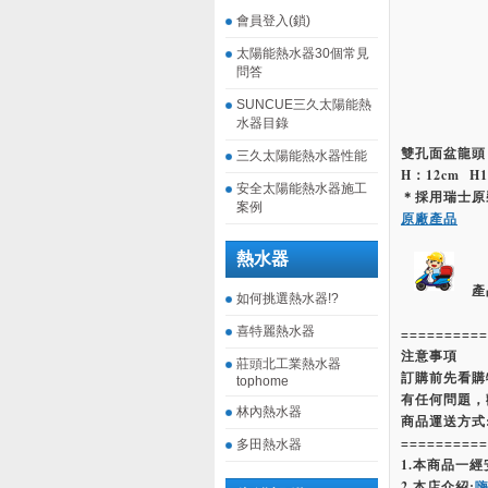
會員登入(鎖)
太陽能熱水器30個常見
問答
SUNCUE三久太陽能熱
水器目錄
雙孔面盆龍頭
三久太陽能熱水器性能
H：12cm H1
安全太陽能熱水器施工
＊採用瑞士原
案例
原廠產品
熱水器
產
如何挑選熱水器!?
喜特麗熱水器
==========
注意事項
莊頭北工業熱水器
訂購前先看購
tophome
有任何問題，
林內熱水器
商品運送方式
==========
多田熱水器
1.本商品一
2.本店介紹: