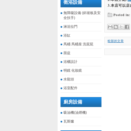
衛浴設備
3.本店可以店
無障礙設備 (斜坡板及安
Posted in:
全扶手)
淋浴拉門
浴缸
較新的文章
馬桶 馬桶座 洗屁屁
面盆
浴櫃設計
明鏡 化妝鏡
水龍頭
浴室配件
廚房設備
吸油機(油煙機)
瓦斯爐