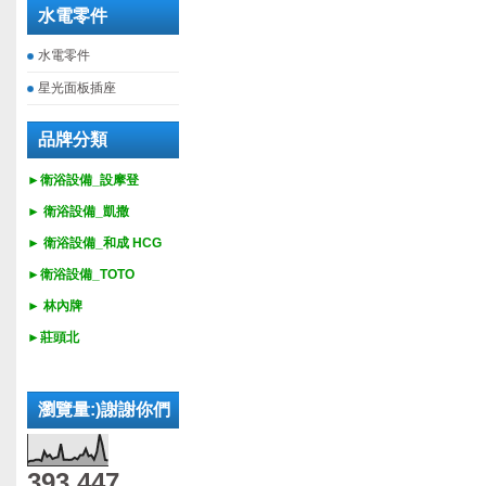
水電零件
水電零件
星光面板插座
品牌分類
►衛浴設備_設摩登
►
衛浴設備_
凱撒
►
衛浴設備_
和成 HCG
►
衛浴設備_
TOTO
► 林內牌
►莊頭北
瀏覽量:)謝謝你們
393,447