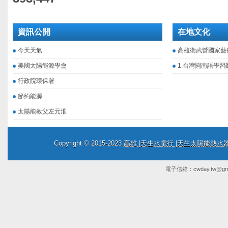
資訊公開
在地文化
今天天氣
高雄衛武營國家藝
美國太陽能源學會
1.台灣閩南語學習
行政院環保署
節約能源
太陽能教父左元淮
Copyright © 2015-2023
高雄 |天生水電行 |天生太陽能熱
電子信箱：
cwday.tw@gm