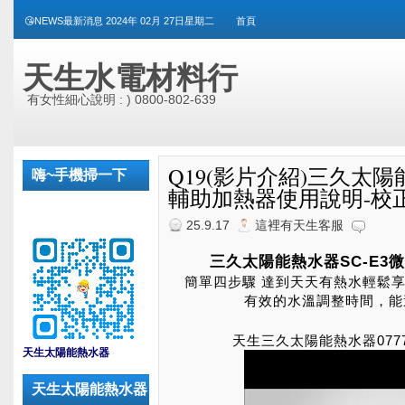
😘NEWS最新消息 2024年 02月 27日星期二
首頁
天生水電材料行
有女性細心說明 : ) 0800-802-639
Q19(影片介紹)三久太陽能
嗨~手機掃一下
輔助加熱器使用說明-校
25.9.17
這裡有天生客服
三久太陽能熱水器SC-E3
簡單四步驟 達到天天有熱水輕鬆
有效的水溫調整時間，能
_
天生三久太陽能熱水器0777
天生太陽能熱水器
天生太陽能熱水器