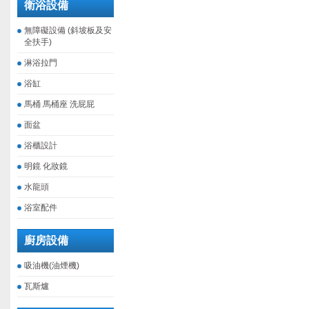
衛浴設備
無障礙設備 (斜坡板及安
全扶手)
淋浴拉門
浴缸
馬桶 馬桶座 洗屁屁
面盆
浴櫃設計
明鏡 化妝鏡
水龍頭
浴室配件
廚房設備
吸油機(油煙機)
瓦斯爐