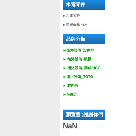
水電零件
水電零件
星光面板插座
品牌分類
►衛浴設備_設摩登
►
衛浴設備_
凱撒
►
衛浴設備_
和成 HCG
►
衛浴設備_
TOTO
► 林內牌
►莊頭北
瀏覽量:)謝謝你們
NaN