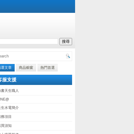
精選文章
商品櫥窗
熱門首選
客服支援
臉書天生職人
INE@
天生水電簡介
服務項目
購買須知