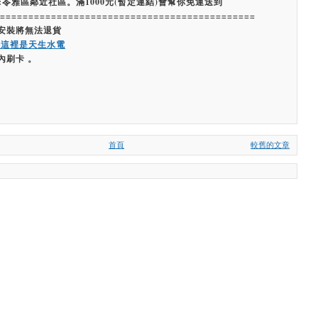
:苓雅區鄰近社區。滿1000元(暫定連結)會幫你免運送到
=============================================
經安裝將無法退貨
嗨這裡是天生水電
內刷卡 。
首頁
較舊的文章