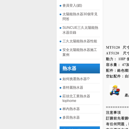
會員登入(鎖)
太陽能熱水器30個常見
問答
SUNCUE三久太陽能熱
水器目錄
三久太陽能熱水器性能
MT5120 尺寸
安全太陽能熱水器施工
AT5120 尺寸
案例
動力： 1HP 
容水量： 47
熱水器
配件：鉻色噴
空缸配件：自
如何挑選熱水器!?
喜特麗熱水器
產
莊頭北工業熱水器
tophome
==========
林內熱水器
注意事項
多田熱水器
訂購前先看購
有任何問題，