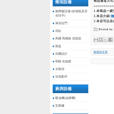
商品運送方式
衛浴設備
==========
1.本商品一
無障礙設備 (斜坡板及安
全扶手)
2.本店介紹:
3.本店可以店
淋浴拉門
Posted in:
浴缸
馬桶 馬桶座 洗屁屁
面盆
較新的文章
浴櫃設計
明鏡 化妝鏡
水龍頭
浴室配件
廚房設備
吸油機(油煙機)
瓦斯爐