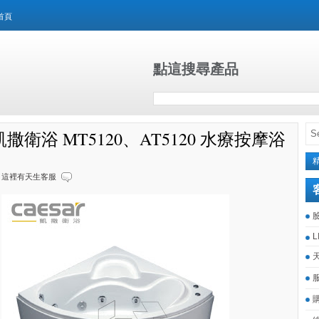
首頁
點這搜尋產品
ar凱撒衛浴 MT5120、AT5120 水療按摩浴
這裡有天生客服
L