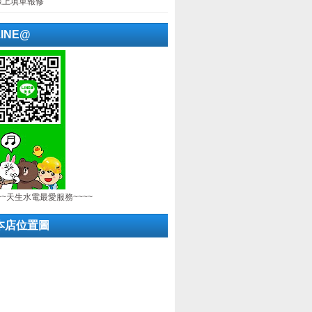
線上填單報修
LINE@
~~天生水電最愛服務~~~~
本店位置圖