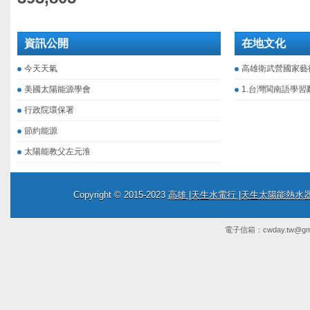
資訊公開
在地文化
今天天氣
高雄衛武營國家藝
美國太陽能源學會
1.台灣閩南語學習
行政院環保署
節約能源
太陽能教父左元淮
Copyright © 2015-2023
高雄 |天生水電行 |天生太陽能熱
電子信箱：
cwday.tw@gm