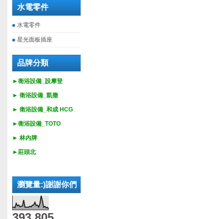
水電零件
水電零件
星光面板插座
品牌分類
►衛浴設備_設摩登
►
衛浴設備_
凱撒
►
衛浴設備_
和成 HCG
►
衛浴設備_
TOTO
► 林內牌
►莊頭北
瀏覽量:)謝謝你們
393,805