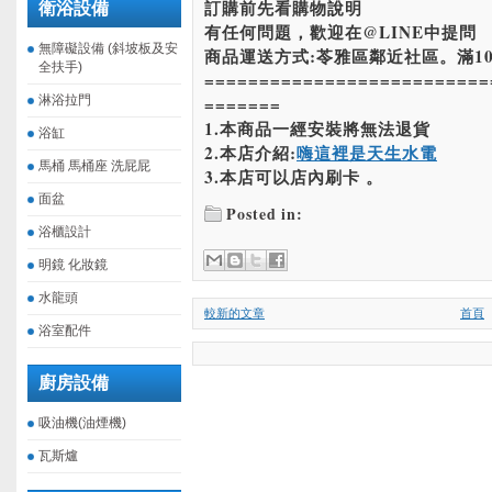
訂購前先看購物說明
衛浴設備
有任何問題，歡迎在@LINE中提問
無障礙設備 (斜坡板及安
商品運送方式:苓雅區鄰近社區。滿10
全扶手)
==========================
淋浴拉門
=======
1.本商品一經安裝將無法退貨
浴缸
2.本店介紹:
嗨這裡是天生水電
馬桶 馬桶座 洗屁屁
3.本店可以店內刷卡 。
面盆
Posted in:
浴櫃設計
明鏡 化妝鏡
水龍頭
較新的文章
首頁
浴室配件
廚房設備
吸油機(油煙機)
瓦斯爐