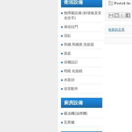
衛浴設備
Posted in:
無障礙設備 (斜坡板及安
全扶手)
淋浴拉門
較新的文章
浴缸
馬桶 馬桶座 洗屁屁
面盆
浴櫃設計
明鏡 化妝鏡
水龍頭
浴室配件
廚房設備
吸油機(油煙機)
瓦斯爐