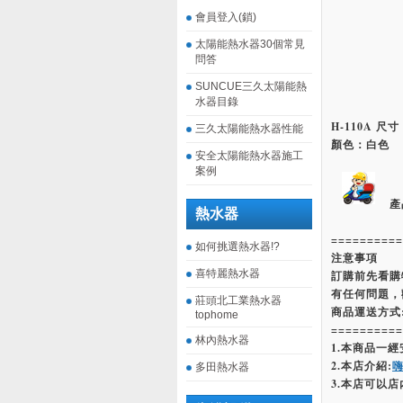
會員登入(鎖)
太陽能熱水器30個常見
問答
SUNCUE三久太陽能熱
水器目錄
H-110A 尺寸
三久太陽能熱水器性能
顏色：白色
安全太陽能熱水器施工
案例
產
熱水器
==========
如何挑選熱水器!?
注意事項
喜特麗熱水器
訂購前先看購
有任何問題，
莊頭北工業熱水器
商品運送方式
tophome
==========
林內熱水器
1.本商品一
2.本店介紹:
多田熱水器
3.本店可以店