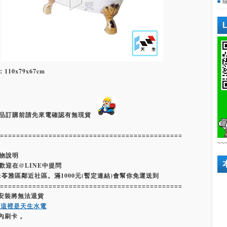
：110x79x67cm
品訂購前請先來電確認有無現貨
=============================================
~~
物說明
歡迎在@LINE中提問
:苓雅區鄰近社區。滿1000元(暫定連結)會幫你免運送到
=============================================
經安裝將無法退貨
嗨這裡是天生水電
內刷卡 。