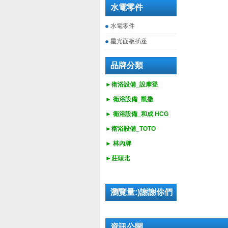
水電零件
水電零件
星光面板插座
品牌分類
►衛浴設備_設摩登
►
衛浴設備_
凱撒
►
衛浴設備_
和成 HCG
►
衛浴設備_
TOTO
► 林內牌
►莊頭北
瀏覽量:)謝謝你們
資訊公開