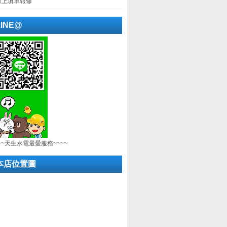
線上填單報修
LINE@
~~天生水電最愛服務~~~~
本店位置圖