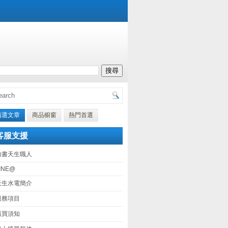
精選文章
商品櫥窗
熱門首選
客服支援
臉書天生職人
INE@
天生水電簡介
服務項目
購買須知