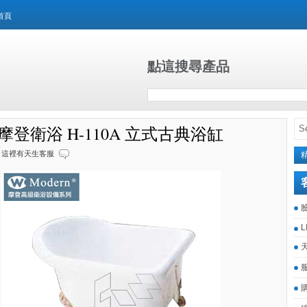
首頁
點這搜尋產品
rn摩登衛浴 H-110A 立式古典浴缸
這裡有天生客服
L