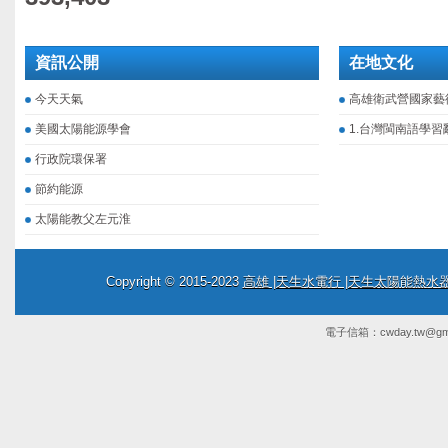
資訊公開
在地文化
今天天氣
高雄衛武營國家藝
美國太陽能源學會
1.台灣閩南語學習
行政院環保署
節約能源
太陽能教父左元淮
Copyright © 2015-2023
高雄 |天生水電行 |天生太陽能熱
電子信箱：
cwday.tw@gm