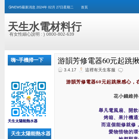
😘NEWS最新消息 2024年 02月 27日星期二
首頁
天生水電材料行
有女性細心說明 : ) 0800-802-639
游韻芳修電器60元起跳
嗨~手機掃一下
3.4.17
這裡有天生客服
游韻芳修電器60元起跳揪感心，
花小錢維持
舉凡電風扇、開飲
烤箱、果汁機通
_
天生太陽能熱水器
而這個能修就修
愛物惜物的環
天生太陽能熱水器
她都願意