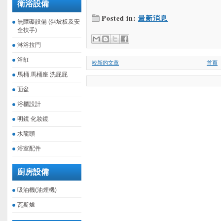
衛浴設備
Posted in:
最新消息
無障礙設備 (斜坡板及安
全扶手)
淋浴拉門
浴缸
較新的文章
首頁
馬桶 馬桶座 洗屁屁
面盆
浴櫃設計
明鏡 化妝鏡
水龍頭
浴室配件
廚房設備
吸油機(油煙機)
瓦斯爐