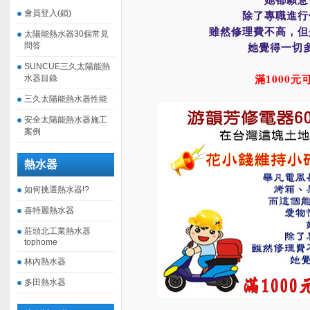
除了專職進行
會員登入(鎖)
雖然修理費不高，但
太陽能熱水器30個常見
她覺得一切
問答
SUNCUE三久太陽能熱
滿1000元
水器目錄
三久太陽能熱水器性能
安全太陽能熱水器施工
案例
熱水器
如何挑選熱水器!?
喜特麗熱水器
莊頭北工業熱水器
tophome
林內熱水器
多田熱水器