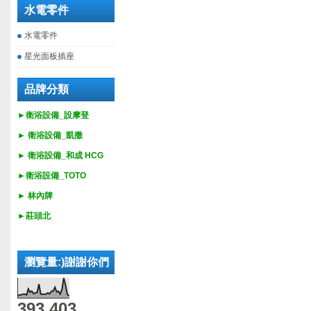
水電零件
水電零件
星光面板插座
品牌分類
►衛浴設備_設摩登
►
衛浴設備_
凱撒
►
衛浴設備_
和成 HCG
►
衛浴設備_
TOTO
► 林內牌
►莊頭北
瀏覽量:)謝謝你們
393,403